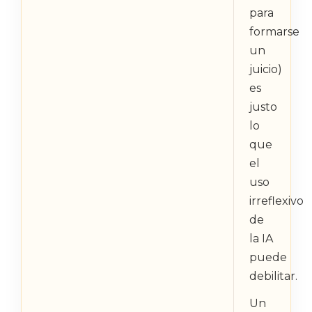
para
formarse
un
juicio)
es
justo
lo
que
el
uso
irreflexivo
de
la IA
puede
debilitar.
Un