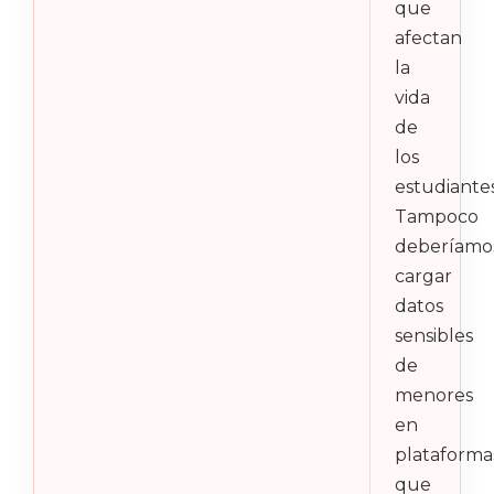
que
afectan
la
vida
de
los
estudiantes
Tampoco
deberíamo
cargar
datos
sensibles
de
menores
en
plataforma
que