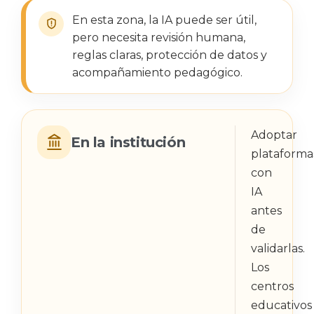
En esta zona, la IA puede ser útil,
pero necesita revisión humana,
reglas claras, protección de datos y
acompañamiento pedagógico.
Adoptar
En la institución
plataforma
con
IA
antes
de
validarlas.
Los
centros
educativos