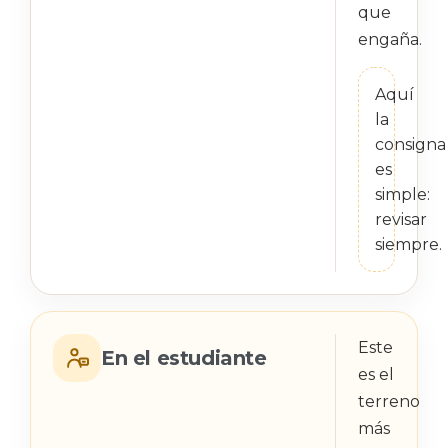
que
engaña.
Aquí
la
consigna
es
simple:
revisar
siempre.
Este
En el estudiante
es el
terreno
más