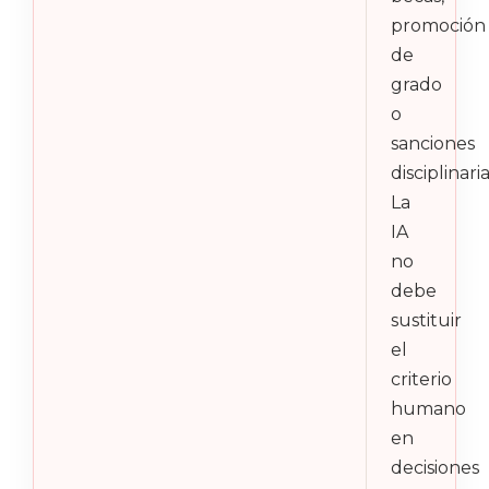
promoción
de
grado
o
sanciones
disciplinaria
La
IA
no
debe
sustituir
el
criterio
humano
en
decisiones