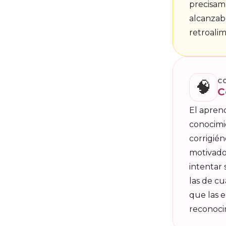
precisam
alcanzabl
retroalim
🧠
C
C
El aprend
conocimi
corrigién
motivador
intentar
las de c
que las e
reconoci