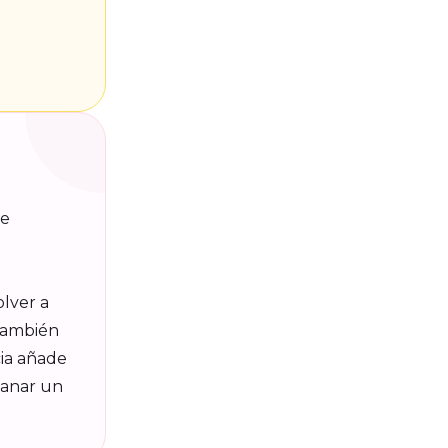
ye
olver a
 también
cia añade
ganar un