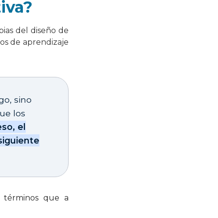
iva?
pias del diseño de
nos de aprendizaje
go, sino
ue los
so, el
siguiente
s términos que a