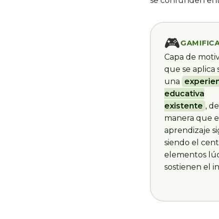
se confunden entr
🎮
GAMIFIC
Capa de moti
que se aplica
una
experie
educativa
existente
, de
manera que e
aprendizaje s
siendo el cent
elementos lú
sostienen el i