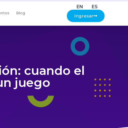
EN
ES
entos
Blog
Ingresar
ión: cuando el
un juego