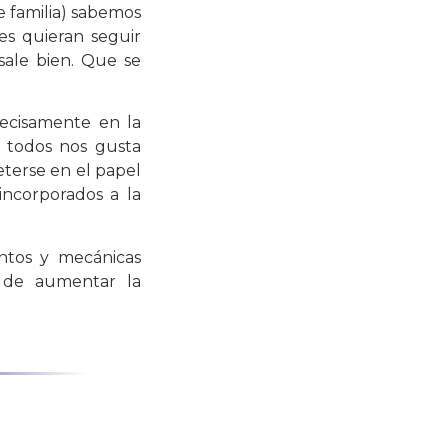
e familia) sabemos
es quieran seguir
ale bien. Que se
recisamente en la
 todos nos gusta
meterse en el papel
ncorporados a la
ntos y mecánicas
n de aumentar la