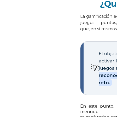
¿Qu
La gamificación e
juegos — puntos, 
que, en sí mismos
El obje
activar
💡
juegos s
reconoc
reto.
En este punto, 
menudo