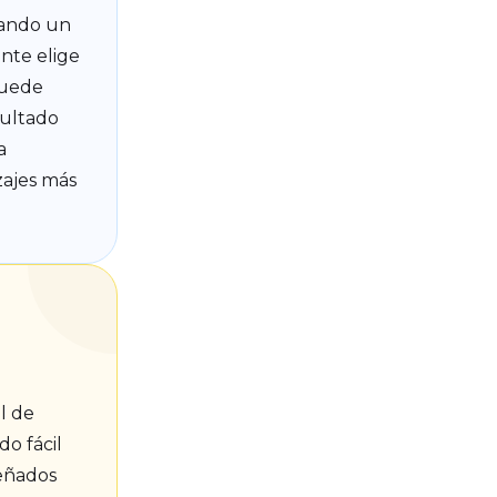
uando un
ante elige
puede
sultado
a
zajes más
l de
do fácil
señados