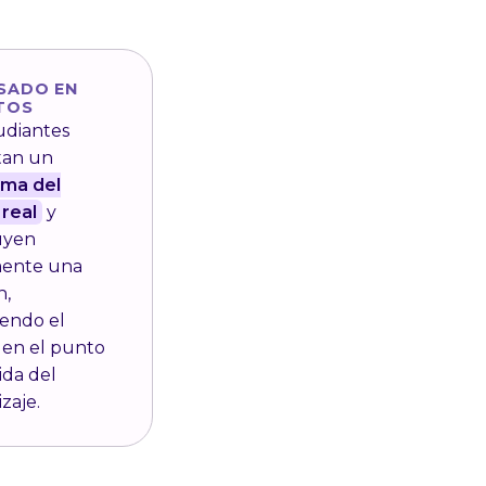
SADO EN
TOS
udiantes
tan un
ema del
real
y
uyen
mente una
n,
iendo el
 en el punto
ida del
zaje.