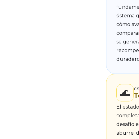
fundamen
sistema g
cómo ava
comparar
se gener
recompen
duradero
🌊
C
T
El estad
completa
desafío e
aburre; d