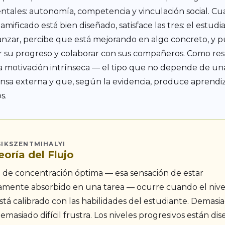
tales: autonomía, competencia y vinculación social. C
amificado está bien diseñado, satisface las tres: el estudi
nzar, percibe que está mejorando en algo concreto, y 
 su progreso y colaborar con sus compañeros. Como re
a motivación intrínseca — el tipo que no depende de un
sa externa y que, según la evidencia, produce aprendi
s.
SIKSZENTMIHALYI
eoría del Flujo
o de concentración óptima — esa sensación de estar
mente absorbido en una tarea — ocurre cuando el nive
stá calibrado con las habilidades del estudiante. Demasia
emasiado difícil frustra. Los niveles progresivos están di