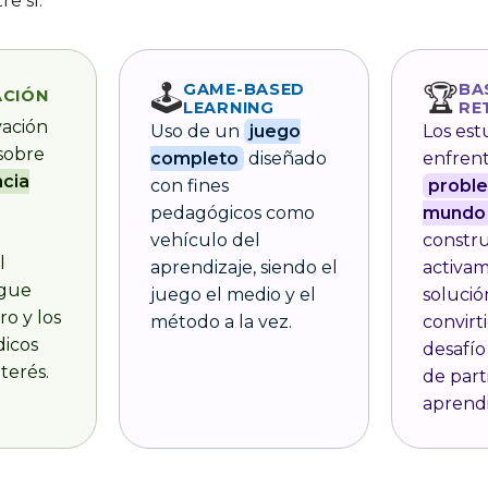
e sí:
🕹️
🏆
GAME-BASED
BA
ACIÓN
LEARNING
RE
vación
Uso de un
juego
Los est
 sobre
completo
diseñado
enfren
ncia
con fines
probl
pedagógicos como
mundo 
vehículo del
constr
l
aprendizaje, siendo el
activa
igue
juego el medio y el
solució
ro y los
método a la vez.
convirt
dicos
desafío
nterés.
de part
aprendi